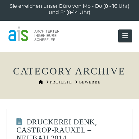
Sie erreichen unser Büro von Mo - Do (8 - 16 Uhr)
und Fr (8-14 Uhr)
Nav
CATEGORY ARCHIVE
HOME
PROJEKTE
GEWERBE
DRUCKEREI DENK,
CASTROP-RAUXEL –
NEUBAU 2014